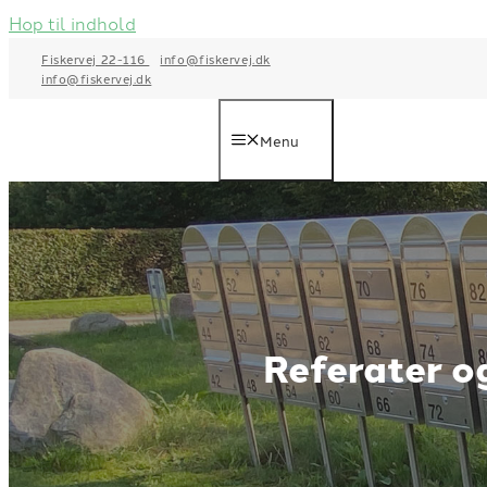
Hop til indhold
Fiskervej 22-116
info@fiskervej.dk
info@fiskervej.dk
Menu
Referater o