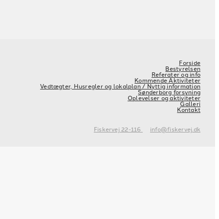
Forside
Bestyrelsen
Referater og info
Kommende Aktiviteter
Vedtægter, Husregler og lokalplan / Nyttig information
Sønderborg forsyning
Oplevelser og aktiviteter
Galleri
Kontakt
Fiskervej 22-116
info@fiskervej.dk