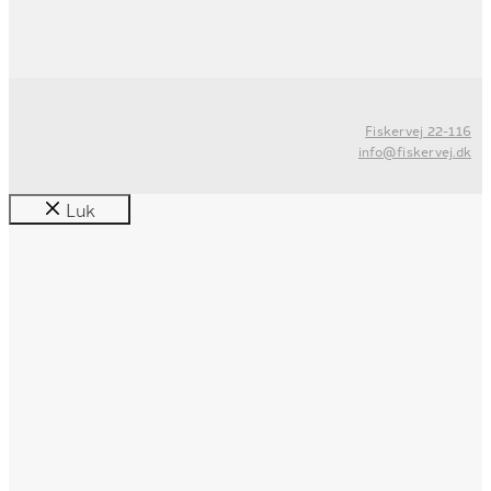
Fiskervej 22-116
info@fiskervej.dk
Luk