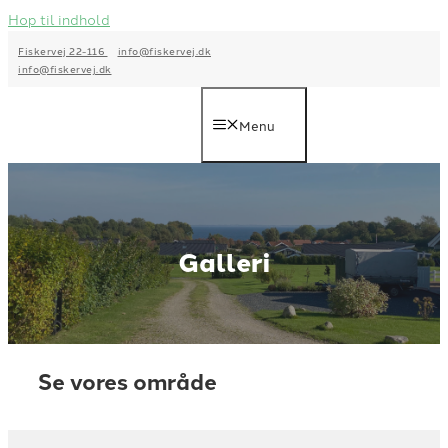
Hop til indhold
Fiskervej 22-116
info@fiskervej.dk
info@fiskervej.dk
Menu
Galleri
Se vores område